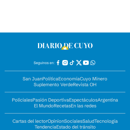
Seguinos en:
San Juan
Política
Economía
Cuyo Minero
Suplemento Verde
Revista OH
Policiales
Pasión Deportiva
Espectáculos
Argentina
El Mundo
Recetas
En las redes
Cartas del lector
Opinion
Sociales
Salud
Tecnología
Tendencia
Estado del tránsito