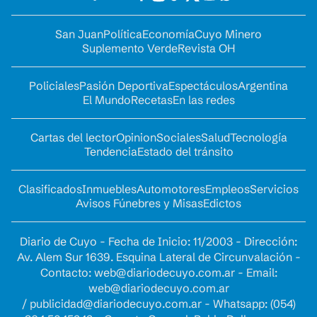
San Juan
Política
Economía
Cuyo Minero
Suplemento Verde
Revista OH
Policiales
Pasión Deportiva
Espectáculos
Argentina
El Mundo
Recetas
En las redes
Cartas del lector
Opinion
Sociales
Salud
Tecnología
Tendencia
Estado del tránsito
Clasificados
Inmuebles
Automotores
Empleos
Servicios
Avisos Fúnebres y Misas
Edictos
Diario de Cuyo - Fecha de Inicio: 11/2003 - Dirección:
Av. Alem Sur 1639. Esquina Lateral de Circunvalación -
Contacto:
web@diariodecuyo.com.ar
- Email:
web@diariodecuyo.com.ar
/
publicidad@diariodecuyo.com.ar
-
Whatsapp: (054)