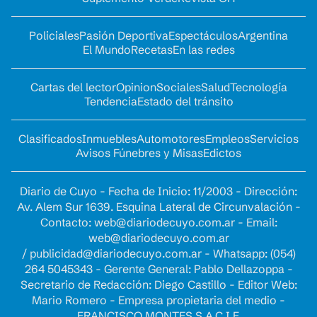
Policiales
Pasión Deportiva
Espectáculos
Argentina
El Mundo
Recetas
En las redes
Cartas del lector
Opinion
Sociales
Salud
Tecnología
Tendencia
Estado del tránsito
Clasificados
Inmuebles
Automotores
Empleos
Servicios
Avisos Fúnebres y Misas
Edictos
Diario de Cuyo - Fecha de Inicio: 11/2003 - Dirección:
Av. Alem Sur 1639. Esquina Lateral de Circunvalación -
Contacto:
web@diariodecuyo.com.ar
- Email:
web@diariodecuyo.com.ar
/
publicidad@diariodecuyo.com.ar
-
Whatsapp: (054)
264 5045343 - Gerente General: Pablo Dellazoppa -
Secretario de Redacción: Diego Castillo - Editor Web:
Mario Romero - Empresa propietaria del medio -
FRANCISCO MONTES S.A.C.I.F.