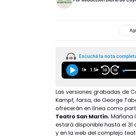
Por
Redacción Diario de Cuy
Agr
Escuchá la nota complet
1
1.5
10
10
Las versiones grabadas de Co
Kampf, farsa, de George Tabori
ofrecerán en línea como parte
Teatro San Martín.
Mañana la
estará disponible hasta el 3
y en la web del complejo teat