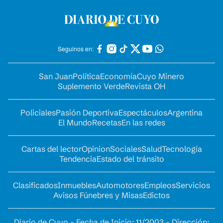
Seguinos en:
San Juan
Política
Economía
Cuyo Minero
Suplemento Verde
Revista OH
Policiales
Pasión Deportiva
Espectáculos
Argentina
El Mundo
Recetas
En las redes
Cartas del lector
Opinion
Sociales
Salud
Tecnología
Tendencia
Estado del tránsito
Clasificados
Inmuebles
Automotores
Empleos
Servicios
Avisos Fúnebres y Misas
Edictos
Diario de Cuyo - Fecha de Inicio: 11/2003 - Dirección: