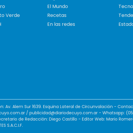
ro
El Mundo
Tecno
to Verde
Recetas
Tende
H
En las redes
Estado
ión: Av. Alem Sur 1639. Esquina Lateral de Circunvalación - Contac
cuyo.com.ar
/
publicidad@diariodecuyo.com.ar
-
Whatsapp: (0
cretario de Redacción: Diego Castillo - Editor Web: Mario Romer
 S.A.C.I.F.