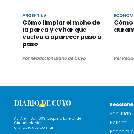
ARGENTINA
ECONOM
Cómo limpiar el moho de
Cómo 
la pared y evitar que
durant
vuelva a aparecer paso a
paso
Por Redacción Diario de Cuyo
Por Reda
Seccione
San Juan
Av. Alem Sur 1639. Esquina Lateral de
Política
Circunvalación
diariodecuyo.com.ar
Economía