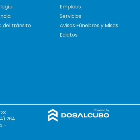
logía
Empleos
ncia
Servicios
 del tránsito
Avisos Fúnebres y Misas
Edictos
to:
54) 264
o -