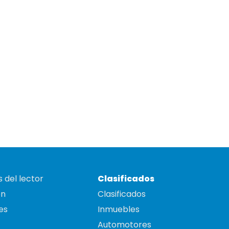
 del lector
Clasificados
on
Clasificados
es
Inmuebles
Automotores