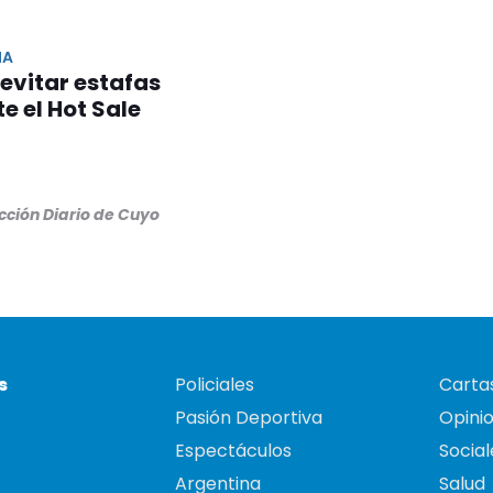
IA
evitar estafas
e el Hot Sale
cción Diario de Cuyo
s
Policiales
Cartas
Pasión Deportiva
Opini
Espectáculos
Social
Argentina
Salud