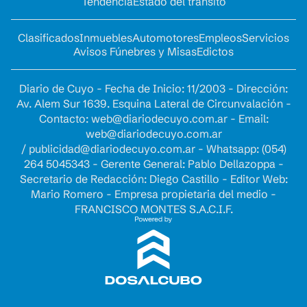
Tendencia
Estado del tránsito
Clasificados
Inmuebles
Automotores
Empleos
Servicios
Avisos Fúnebres y Misas
Edictos
Diario de Cuyo - Fecha de Inicio: 11/2003 - Dirección:
Av. Alem Sur 1639. Esquina Lateral de Circunvalación -
Contacto:
web@diariodecuyo.com.ar
- Email:
web@diariodecuyo.com.ar
/
publicidad@diariodecuyo.com.ar
-
Whatsapp: (054)
264 5045343 - Gerente General: Pablo Dellazoppa -
Secretario de Redacción: Diego Castillo - Editor Web:
Mario Romero - Empresa propietaria del medio -
FRANCISCO MONTES S.A.C.I.F.