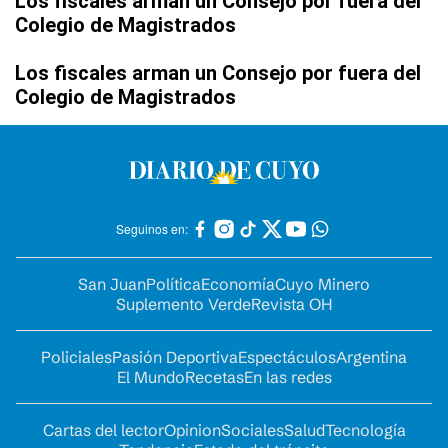
Los fiscales arman un Consejo por fuera del
Colegio de Magistrados
Los fiscales arman un Consejo por fuera del
Colegio de Magistrados
Seguinos en:
San Juan
Política
Economía
Cuyo Minero
Suplemento Verde
Revista OH
Policiales
Pasión Deportiva
Espectáculos
Argentina
El Mundo
Recetas
En las redes
Cartas del lector
Opinion
Sociales
Salud
Tecnología