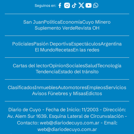
Seguinos en:
San Juan
Política
Economía
Cuyo Minero
Suplemento Verde
Revista OH
Policiales
Pasión Deportiva
Espectáculos
Argentina
El Mundo
Recetas
En las redes
Cartas del lector
Opinion
Sociales
Salud
Tecnología
Tendencia
Estado del tránsito
Clasificados
Inmuebles
Automotores
Empleos
Servicios
Avisos Fúnebres y Misas
Edictos
Diario de Cuyo - Fecha de Inicio: 11/2003 - Dirección:
Av. Alem Sur 1639. Esquina Lateral de Circunvalación -
Contacto:
web@diariodecuyo.com.ar
- Email:
web@diariodecuyo.com.ar