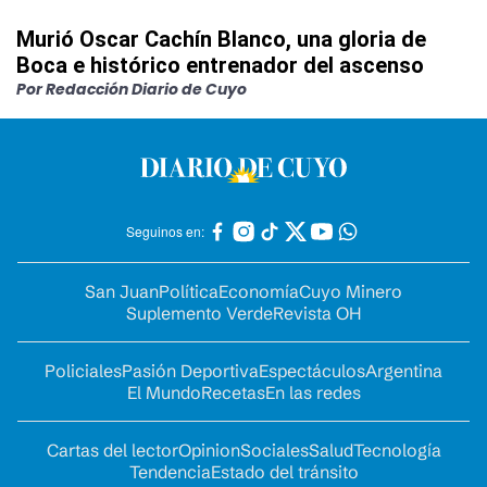
Murió Oscar Cachín Blanco, una gloria de
Boca e histórico entrenador del ascenso
Por Redacción Diario de Cuyo
Seguinos en:
San Juan
Política
Economía
Cuyo Minero
Suplemento Verde
Revista OH
Policiales
Pasión Deportiva
Espectáculos
Argentina
El Mundo
Recetas
En las redes
Cartas del lector
Opinion
Sociales
Salud
Tecnología
Tendencia
Estado del tránsito