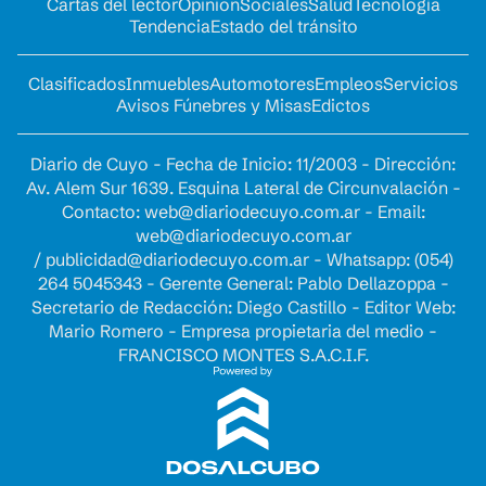
Cartas del lector
Opinion
Sociales
Salud
Tecnología
Tendencia
Estado del tránsito
Clasificados
Inmuebles
Automotores
Empleos
Servicios
Avisos Fúnebres y Misas
Edictos
Diario de Cuyo - Fecha de Inicio: 11/2003 - Dirección:
Av. Alem Sur 1639. Esquina Lateral de Circunvalación -
Contacto:
web@diariodecuyo.com.ar
- Email:
web@diariodecuyo.com.ar
/
publicidad@diariodecuyo.com.ar
-
Whatsapp: (054)
264 5045343 - Gerente General: Pablo Dellazoppa -
Secretario de Redacción: Diego Castillo - Editor Web:
Mario Romero - Empresa propietaria del medio -
FRANCISCO MONTES S.A.C.I.F.