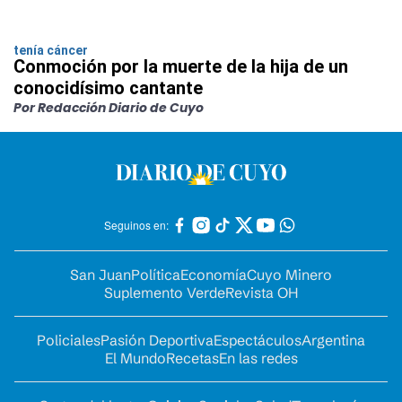
tenía cáncer
Conmoción por la muerte de la hija de un
conocidísimo cantante
Por Redacción Diario de Cuyo
Seguinos en:
San Juan
Política
Economía
Cuyo Minero
Suplemento Verde
Revista OH
Policiales
Pasión Deportiva
Espectáculos
Argentina
El Mundo
Recetas
En las redes