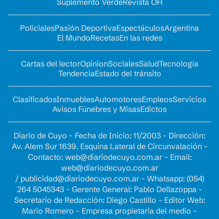
Suplemento Verde
Revista OH
Policiales
Pasión Deportiva
Espectáculos
Argentina
El Mundo
Recetas
En las redes
Cartas del lector
Opinion
Sociales
Salud
Tecnología
Tendencia
Estado del tránsito
Clasificados
Inmuebles
Automotores
Empleos
Servicios
Avisos Fúnebres y Misas
Edictos
Diario de Cuyo - Fecha de Inicio: 11/2003 - Dirección:
Av. Alem Sur 1639. Esquina Lateral de Circunvalación -
Contacto:
web@diariodecuyo.com.ar
- Email:
web@diariodecuyo.com.ar
/
publicidad@diariodecuyo.com.ar
-
Whatsapp: (054)
264 5045343 - Gerente General: Pablo Dellazoppa -
Secretario de Redacción: Diego Castillo - Editor Web:
Mario Romero - Empresa propietaria del medio -