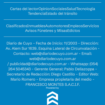
Cartas del lector
Opinion
Sociales
Salud
Tecnología
Tendencia
Estado del tránsito
Clasificados
Inmuebles
Automotores
Empleos
Servicios
Avisos Fúnebres y Misas
Edictos
Diario de Cuyo - Fecha de Inicio: 11/2003 - Dirección:
Av. Alem Sur 1639. Esquina Lateral de Circunvalación -
Contacto:
web@diariodecuyo.com.ar
- Email:
web@diariodecuyo.com.ar
/
publicidad@diariodecuyo.com.ar
-
Whatsapp: (054)
264 5045343 - Gerente General: Pablo Dellazoppa -
Secretario de Redacción: Diego Castillo - Editor Web:
Mario Romero - Empresa propietaria del medio -
FRANCISCO MONTES S.A.C.I.F.