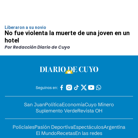
Liberaron a su novio
No fue violenta la muerte de una joven en un
hotel
Por Redacción Diario de Cuyo
Seguinos en:
San Juan
Política
Economía
Cuyo Minero
Suplemento Verde
Revista OH
Policiales
Pasión Deportiva
Espectáculos
Argentina
El Mundo
Recetas
En las redes