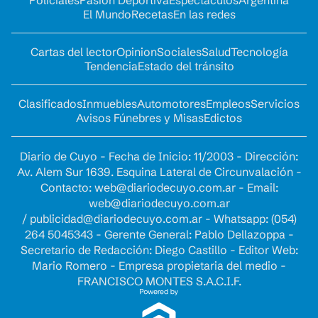
El Mundo
Recetas
En las redes
Cartas del lector
Opinion
Sociales
Salud
Tecnología
Tendencia
Estado del tránsito
Clasificados
Inmuebles
Automotores
Empleos
Servicios
Avisos Fúnebres y Misas
Edictos
Diario de Cuyo - Fecha de Inicio: 11/2003 - Dirección:
Av. Alem Sur 1639. Esquina Lateral de Circunvalación -
Contacto:
web@diariodecuyo.com.ar
- Email:
web@diariodecuyo.com.ar
/
publicidad@diariodecuyo.com.ar
-
Whatsapp: (054)
264 5045343 - Gerente General: Pablo Dellazoppa -
Secretario de Redacción: Diego Castillo - Editor Web:
Mario Romero - Empresa propietaria del medio -
FRANCISCO MONTES S.A.C.I.F.