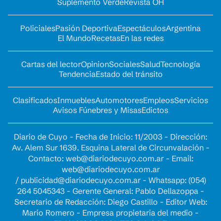
Suplemento Verde
Revista OH
Policiales
Pasión Deportiva
Espectáculos
Argentina
El Mundo
Recetas
En las redes
Cartas del lector
Opinion
Sociales
Salud
Tecnología
Tendencia
Estado del tránsito
Clasificados
Inmuebles
Automotores
Empleos
Servicios
Avisos Fúnebres y Misas
Edictos
Diario de Cuyo - Fecha de Inicio: 11/2003 - Dirección:
Av. Alem Sur 1639. Esquina Lateral de Circunvalación -
Contacto:
web@diariodecuyo.com.ar
- Email:
web@diariodecuyo.com.ar
/
publicidad@diariodecuyo.com.ar
-
Whatsapp: (054)
264 5045343 - Gerente General: Pablo Dellazoppa -
Secretario de Redacción: Diego Castillo - Editor Web:
Mario Romero - Empresa propietaria del medio -