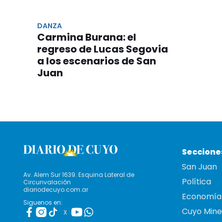
DANZA
Carmina Burana: el
regreso de Lucas Segovia
a los escenarios de San
Juan
Seccione
San Juan
Av. Alem Sur 1639. Esquina Lateral de
Política
Circunvalación
diariodecuyo.com.ar
Economía
Siguenos en:
Cuyo Mine
X