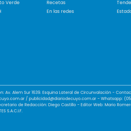
to Verde
Recetas
Tende
H
En las redes
Estado
ión: Av. Alem Sur 1639. Esquina Lateral de Circunvalación - Contac
cuyo.com.ar
/
publicidad@diariodecuyo.com.ar
-
Whatsapp: (0
cretario de Redacción: Diego Castillo - Editor Web: Mario Romer
 S.A.C.I.F.