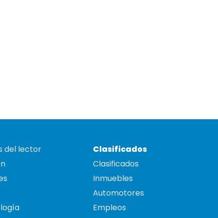
 del lector
Clasificados
on
Clasificados
es
Inmuebles
Automotores
logía
Empleos