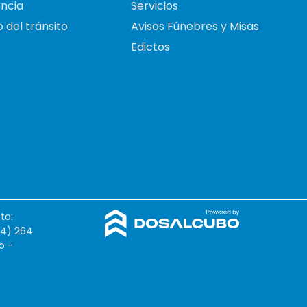
ncia
Servicios
 del tránsito
Avisos Fúnebres y Misas
Edictos
to:
54) 264
o -