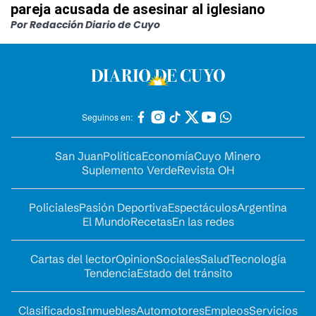
pareja acusada de asesinar al iglesiano
Por Redacción Diario de Cuyo
Seguinos en:
San Juan
Política
Economía
Cuyo Minero
Suplemento Verde
Revista OH
Policiales
Pasión Deportiva
Espectáculos
Argentina
El Mundo
Recetas
En las redes
Cartas del lector
Opinion
Sociales
Salud
Tecnología
Tendencia
Estado del tránsito
Clasificados
Inmuebles
Automotores
Empleos
Servicios