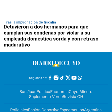
Tras la impugnación de fiscalía
Detuvieron a dos hermanos para que
cumplan sus condenas por violar a su
empleada doméstica sorda y con retraso
madurativo
Seguinos en:
San Juan
Política
Economía
Cuyo Minero
Suplemento Verde
Revista OH
Policiales
Pasión Deportiva
Espectáculos
Argentina