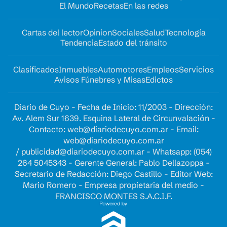
El Mundo
Recetas
En las redes
Cartas del lector
Opinion
Sociales
Salud
Tecnología
Tendencia
Estado del tránsito
Clasificados
Inmuebles
Automotores
Empleos
Servicios
Avisos Fúnebres y Misas
Edictos
Diario de Cuyo - Fecha de Inicio: 11/2003 - Dirección:
Av. Alem Sur 1639. Esquina Lateral de Circunvalación -
Contacto:
web@diariodecuyo.com.ar
- Email:
web@diariodecuyo.com.ar
/
publicidad@diariodecuyo.com.ar
-
Whatsapp: (054)
264 5045343 - Gerente General: Pablo Dellazoppa -
Secretario de Redacción: Diego Castillo - Editor Web:
Mario Romero - Empresa propietaria del medio -
FRANCISCO MONTES S.A.C.I.F.