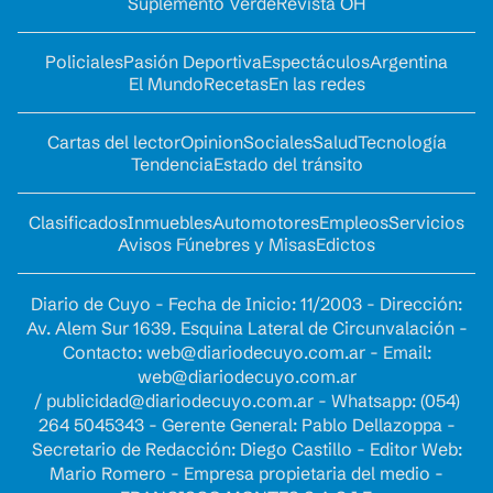
Suplemento Verde
Revista OH
Policiales
Pasión Deportiva
Espectáculos
Argentina
El Mundo
Recetas
En las redes
Cartas del lector
Opinion
Sociales
Salud
Tecnología
Tendencia
Estado del tránsito
Clasificados
Inmuebles
Automotores
Empleos
Servicios
Avisos Fúnebres y Misas
Edictos
Diario de Cuyo - Fecha de Inicio: 11/2003 - Dirección:
Av. Alem Sur 1639. Esquina Lateral de Circunvalación -
Contacto:
web@diariodecuyo.com.ar
- Email:
web@diariodecuyo.com.ar
/
publicidad@diariodecuyo.com.ar
-
Whatsapp: (054)
264 5045343 - Gerente General: Pablo Dellazoppa -
Secretario de Redacción: Diego Castillo - Editor Web:
Mario Romero - Empresa propietaria del medio -