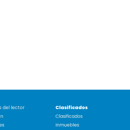
 del lector
Clasificados
on
Clasificados
es
Inmuebles