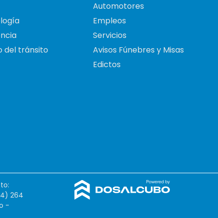
Automotores
logía
Empleos
ncia
Servicios
 del tránsito
Avisos Fúnebres y Misas
Edictos
to:
54) 264
o -