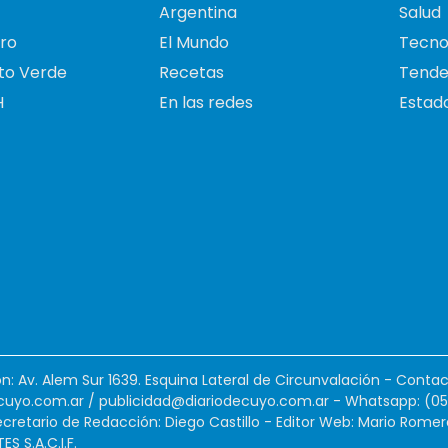
Argentina
Salud
ro
El Mundo
Tecno
to Verde
Recetas
Tende
H
En las redes
Estado
ión: Av. Alem Sur 1639. Esquina Lateral de Circunvalación - Contac
cuyo.com.ar
/
publicidad@diariodecuyo.com.ar
-
Whatsapp: (0
cretario de Redacción: Diego Castillo - Editor Web: Mario Romer
 S.A.C.I.F.