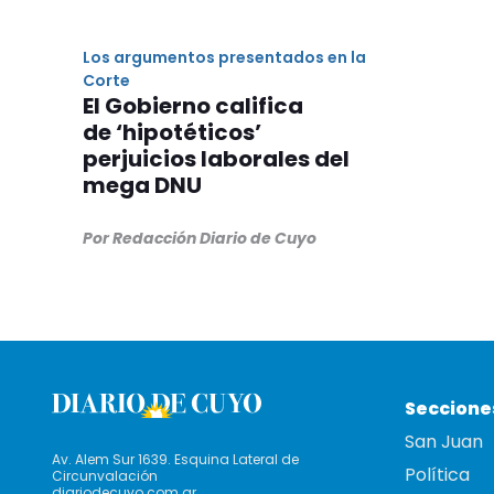
Los argumentos presentados en la
Corte
El Gobierno califica
de ‘hipotéticos’
perjuicios laborales del
mega DNU
Por Redacción Diario de Cuyo
Seccione
San Juan
Av. Alem Sur 1639. Esquina Lateral de
Política
Circunvalación
diariodecuyo.com.ar