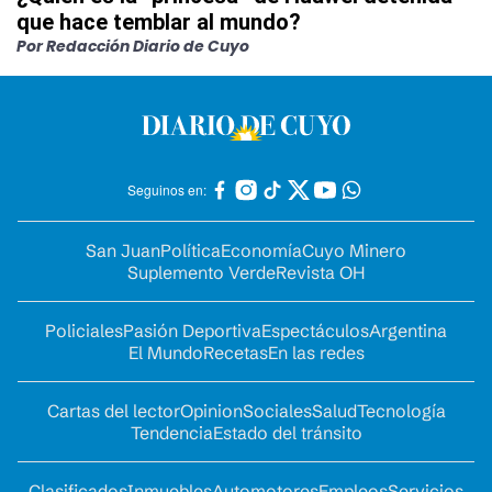
que hace temblar al mundo?
Por Redacción Diario de Cuyo
Seguinos en:
San Juan
Política
Economía
Cuyo Minero
Suplemento Verde
Revista OH
Policiales
Pasión Deportiva
Espectáculos
Argentina
El Mundo
Recetas
En las redes
Cartas del lector
Opinion
Sociales
Salud
Tecnología
Tendencia
Estado del tránsito
Clasificados
Inmuebles
Automotores
Empleos
Servicios