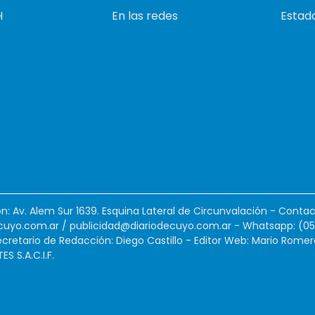
H
En las redes
Estado
ión: Av. Alem Sur 1639. Esquina Lateral de Circunvalación - Contac
cuyo.com.ar
/
publicidad@diariodecuyo.com.ar
-
Whatsapp: (0
cretario de Redacción: Diego Castillo - Editor Web: Mario Romer
 S.A.C.I.F.