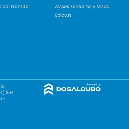
 del tránsito
Avisos Fúnebres y Misas
Edictos
to:
54) 264
o -