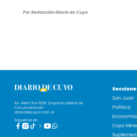
Por Redacción Diario de Cuyo
Seccione
San Juan
Av. Alem Sur 1639. Esquina Lateral de
Política
Circunvalación
diariodecuyo.com.ar
Economía
Siguenos en:
Cuyo Mine
X
Suplemen