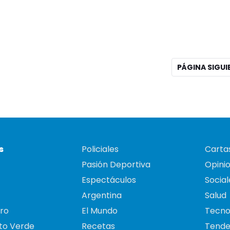
PÁGINA SIGU
s
Policiales
Cartas
Pasión Deportiva
Opini
Espectáculos
Social
Argentina
Salud
ro
El Mundo
Tecno
to Verde
Recetas
Tende