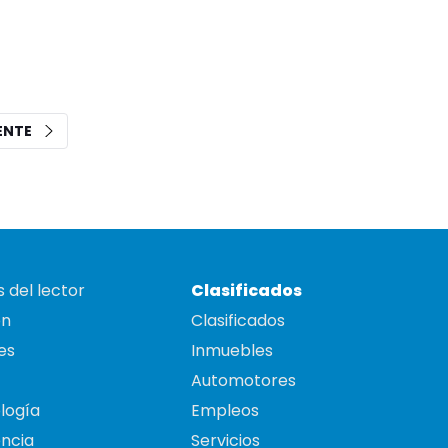
IENTE
 del lector
Clasificados
on
Clasificados
es
Inmuebles
Automotores
logía
Empleos
ncia
Servicios