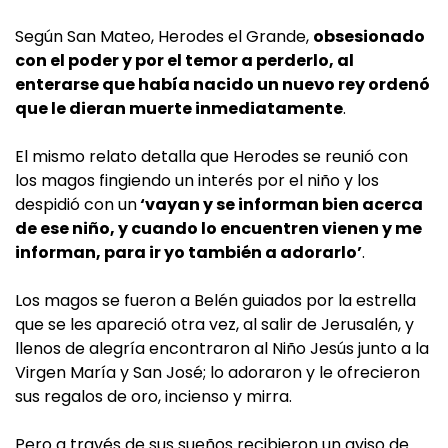
Según San Mateo, Herodes el Grande,
obsesionado
con el poder y por el temor a perderlo, al
enterarse que había nacido un nuevo rey ordenó
que le dieran muerte inmediatamente
.
El mismo relato detalla que Herodes se reunió con
los magos fingiendo un interés por el niño y los
despidió con un
‘vayan y se informan bien acerca
de ese niño, y cuando lo encuentren vienen y me
informan, para ir yo también a adorarlo’
.
Los magos se fueron a Belén guiados por la estrella
que se les apareció otra vez, al salir de Jerusalén, y
llenos de alegría encontraron al Niño Jesús junto a la
Virgen María y San José; lo adoraron y le ofrecieron
sus regalos de oro, incienso y mirra.
Pero a través de sus sueños recibieron un aviso de