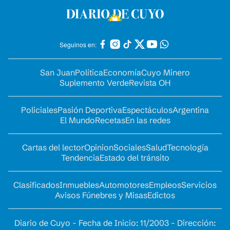
Seguinos en:
San Juan
Política
Economía
Cuyo Minero
Suplemento Verde
Revista OH
Policiales
Pasión Deportiva
Espectáculos
Argentina
El Mundo
Recetas
En las redes
Cartas del lector
Opinion
Sociales
Salud
Tecnología
Tendencia
Estado del tránsito
Clasificados
Inmuebles
Automotores
Empleos
Servicios
Avisos Fúnebres y Misas
Edictos
Diario de Cuyo - Fecha de Inicio: 11/2003 - Dirección: