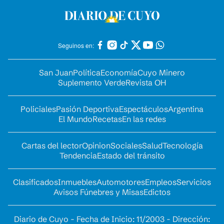
Seguinos en:
San Juan
Política
Economía
Cuyo Minero
Suplemento Verde
Revista OH
Policiales
Pasión Deportiva
Espectáculos
Argentina
El Mundo
Recetas
En las redes
Cartas del lector
Opinion
Sociales
Salud
Tecnología
Tendencia
Estado del tránsito
Clasificados
Inmuebles
Automotores
Empleos
Servicios
Avisos Fúnebres y Misas
Edictos
Diario de Cuyo - Fecha de Inicio: 11/2003 - Dirección: