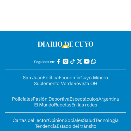
Seguinos en:
San Juan
Política
Economía
Cuyo Minero
Suplemento Verde
Revista OH
Policiales
Pasión Deportiva
Espectáculos
Argentina
El Mundo
Recetas
En las redes
Cartas del lector
Opinion
Sociales
Salud
Tecnología
Tendencia
Estado del tránsito