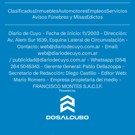
Clasificados
Inmuebles
Automotores
Empleos
Servicios
Avisos Fúnebres y Misas
Edictos
Diario de Cuyo - Fecha de Inicio: 11/2003 - Dirección:
Av. Alem Sur 1639. Esquina Lateral de Circunvalación -
Contacto:
web@diariodecuyo.com.ar
- Email:
web@diariodecuyo.com.ar
/
publicidad@diariodecuyo.com.ar
-
Whatsapp: (054)
264 5045343 - Gerente General: Pablo Dellazoppa -
Secretario de Redacción: Diego Castillo - Editor Web:
Mario Romero - Empresa propietaria del medio -
FRANCISCO MONTES S.A.C.I.F.