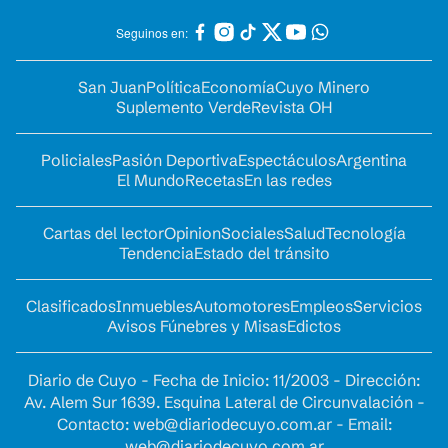
Seguinos en:
San Juan
Política
Economía
Cuyo Minero
Suplemento Verde
Revista OH
Policiales
Pasión Deportiva
Espectáculos
Argentina
El Mundo
Recetas
En las redes
Cartas del lector
Opinion
Sociales
Salud
Tecnología
Tendencia
Estado del tránsito
Clasificados
Inmuebles
Automotores
Empleos
Servicios
Avisos Fúnebres y Misas
Edictos
Diario de Cuyo - Fecha de Inicio: 11/2003 - Dirección:
Av. Alem Sur 1639. Esquina Lateral de Circunvalación -
Contacto:
web@diariodecuyo.com.ar
- Email:
web@diariodecuyo.com.ar