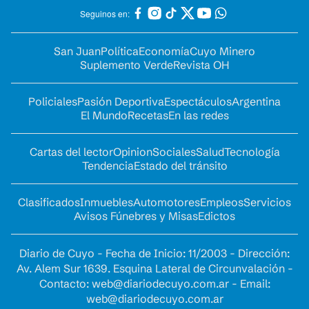
Seguinos en:
San Juan
Política
Economía
Cuyo Minero
Suplemento Verde
Revista OH
Policiales
Pasión Deportiva
Espectáculos
Argentina
El Mundo
Recetas
En las redes
Cartas del lector
Opinion
Sociales
Salud
Tecnología
Tendencia
Estado del tránsito
Clasificados
Inmuebles
Automotores
Empleos
Servicios
Avisos Fúnebres y Misas
Edictos
Diario de Cuyo - Fecha de Inicio: 11/2003 - Dirección:
Av. Alem Sur 1639. Esquina Lateral de Circunvalación -
Contacto:
web@diariodecuyo.com.ar
- Email:
web@diariodecuyo.com.ar