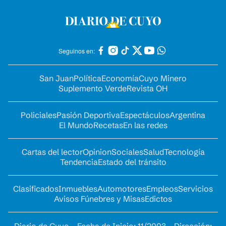
Seguinos en:
San Juan
Política
Economía
Cuyo Minero
Suplemento Verde
Revista OH
Policiales
Pasión Deportiva
Espectáculos
Argentina
El Mundo
Recetas
En las redes
Cartas del lector
Opinion
Sociales
Salud
Tecnología
Tendencia
Estado del tránsito
Clasificados
Inmuebles
Automotores
Empleos
Servicios
Avisos Fúnebres y Misas
Edictos