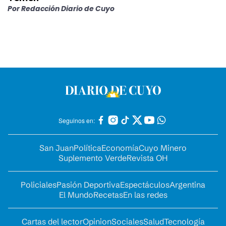
Por
Redacción Diario de Cuyo
Seguinos en:
San Juan
Política
Economía
Cuyo Minero
Suplemento Verde
Revista OH
Policiales
Pasión Deportiva
Espectáculos
Argentina
El Mundo
Recetas
En las redes
Cartas del lector
Opinion
Sociales
Salud
Tecnología