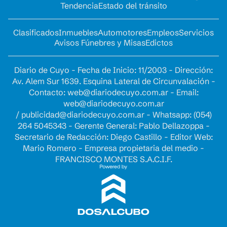
Tendencia
Estado del tránsito
Clasificados
Inmuebles
Automotores
Empleos
Servicios
Avisos Fúnebres y Misas
Edictos
Diario de Cuyo - Fecha de Inicio: 11/2003 - Dirección:
Av. Alem Sur 1639. Esquina Lateral de Circunvalación -
Contacto:
web@diariodecuyo.com.ar
- Email:
web@diariodecuyo.com.ar
/
publicidad@diariodecuyo.com.ar
-
Whatsapp: (054)
264 5045343 - Gerente General: Pablo Dellazoppa -
Secretario de Redacción: Diego Castillo - Editor Web:
Mario Romero - Empresa propietaria del medio -
FRANCISCO MONTES S.A.C.I.F.