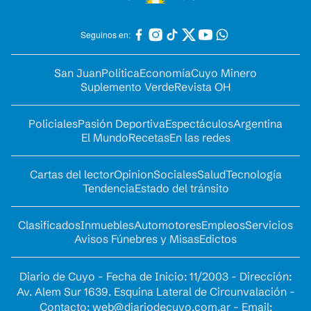
Seguinos en:
San Juan
Política
Economía
Cuyo Minero
Suplemento Verde
Revista OH
Policiales
Pasión Deportiva
Espectáculos
Argentina
El Mundo
Recetas
En las redes
Cartas del lector
Opinion
Sociales
Salud
Tecnología
Tendencia
Estado del tránsito
Clasificados
Inmuebles
Automotores
Empleos
Servicios
Avisos Fúnebres y Misas
Edictos
Diario de Cuyo - Fecha de Inicio: 11/2003 - Dirección:
Av. Alem Sur 1639. Esquina Lateral de Circunvalación -
Contacto:
web@diariodecuyo.com.ar
- Email: