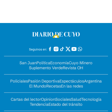
Seguinos en:
San Juan
Política
Economía
Cuyo Minero
Suplemento Verde
Revista OH
Policiales
Pasión Deportiva
Espectáculos
Argentina
El Mundo
Recetas
En las redes
Cartas del lector
Opinion
Sociales
Salud
Tecnología
Tendencia
Estado del tránsito