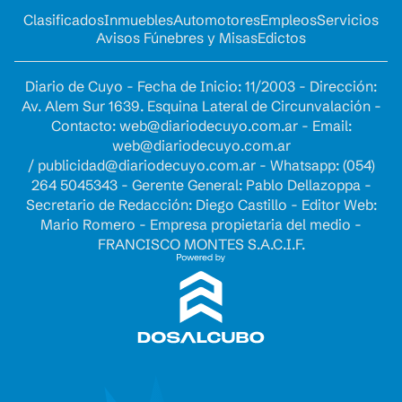
Clasificados
Inmuebles
Automotores
Empleos
Servicios
Avisos Fúnebres y Misas
Edictos
Diario de Cuyo - Fecha de Inicio: 11/2003 - Dirección:
Av. Alem Sur 1639. Esquina Lateral de Circunvalación -
Contacto:
web@diariodecuyo.com.ar
- Email:
web@diariodecuyo.com.ar
/
publicidad@diariodecuyo.com.ar
-
Whatsapp: (054)
264 5045343 - Gerente General: Pablo Dellazoppa -
Secretario de Redacción: Diego Castillo - Editor Web:
Mario Romero - Empresa propietaria del medio -
FRANCISCO MONTES S.A.C.I.F.