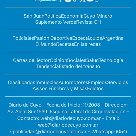
San Juan
Política
Economía
Cuyo Minero
Suplemento Verde
Revista OH
Policiales
Pasión Deportiva
Espectáculos
Argentina
El Mundo
Recetas
En las redes
Cartas del lector
Opinion
Sociales
Salud
Tecnología
Tendencia
Estado del tránsito
Clasificados
Inmuebles
Automotores
Empleos
Servicios
Avisos Fúnebres y Misas
Edictos
Diario de Cuyo - Fecha de Inicio: 11/2003 - Dirección:
Av. Alem Sur 1639. Esquina Lateral de Circunvalación -
Contacto:
web@diariodecuyo.com.ar
- Email:
web@diariodecuyo.com.ar
/
publicidad@diariodecuyo.com.ar
-
Whatsapp: (054)