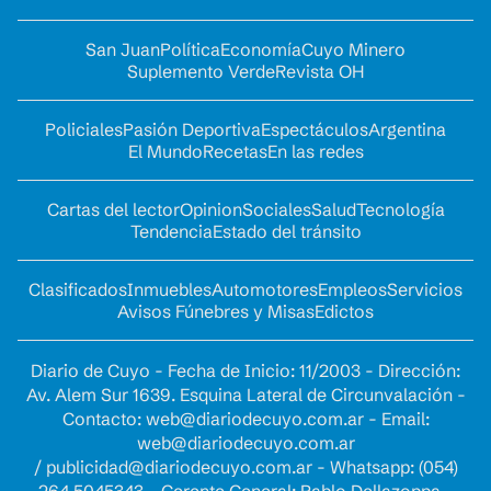
San Juan
Política
Economía
Cuyo Minero
Suplemento Verde
Revista OH
Policiales
Pasión Deportiva
Espectáculos
Argentina
El Mundo
Recetas
En las redes
Cartas del lector
Opinion
Sociales
Salud
Tecnología
Tendencia
Estado del tránsito
Clasificados
Inmuebles
Automotores
Empleos
Servicios
Avisos Fúnebres y Misas
Edictos
Diario de Cuyo - Fecha de Inicio: 11/2003 - Dirección:
Av. Alem Sur 1639. Esquina Lateral de Circunvalación -
Contacto:
web@diariodecuyo.com.ar
- Email:
web@diariodecuyo.com.ar
/
publicidad@diariodecuyo.com.ar
-
Whatsapp: (054)