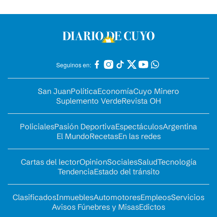
Seguinos en:
San Juan
Política
Economía
Cuyo Minero
Suplemento Verde
Revista OH
Policiales
Pasión Deportiva
Espectáculos
Argentina
El Mundo
Recetas
En las redes
Cartas del lector
Opinion
Sociales
Salud
Tecnología
Tendencia
Estado del tránsito
Clasificados
Inmuebles
Automotores
Empleos
Servicios
Avisos Fúnebres y Misas
Edictos