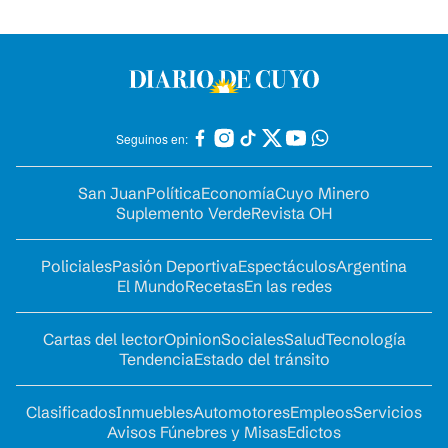
Seguinos en:
San Juan
Política
Economía
Cuyo Minero
Suplemento Verde
Revista OH
Policiales
Pasión Deportiva
Espectáculos
Argentina
El Mundo
Recetas
En las redes
Cartas del lector
Opinion
Sociales
Salud
Tecnología
Tendencia
Estado del tránsito
Clasificados
Inmuebles
Automotores
Empleos
Servicios
Avisos Fúnebres y Misas
Edictos