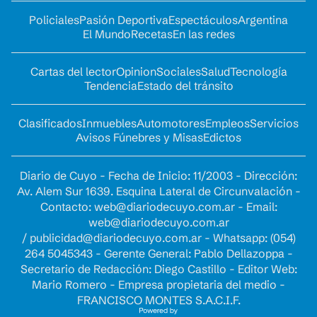
Policiales
Pasión Deportiva
Espectáculos
Argentina
El Mundo
Recetas
En las redes
Cartas del lector
Opinion
Sociales
Salud
Tecnología
Tendencia
Estado del tránsito
Clasificados
Inmuebles
Automotores
Empleos
Servicios
Avisos Fúnebres y Misas
Edictos
Diario de Cuyo - Fecha de Inicio: 11/2003 - Dirección:
Av. Alem Sur 1639. Esquina Lateral de Circunvalación -
Contacto:
web@diariodecuyo.com.ar
- Email:
web@diariodecuyo.com.ar
/
publicidad@diariodecuyo.com.ar
-
Whatsapp: (054)
264 5045343 - Gerente General: Pablo Dellazoppa -
Secretario de Redacción: Diego Castillo - Editor Web:
Mario Romero - Empresa propietaria del medio -
FRANCISCO MONTES S.A.C.I.F.