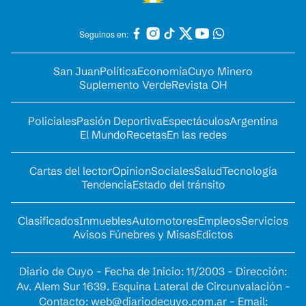
Seguinos en:
San Juan
Política
Economía
Cuyo Minero
Suplemento Verde
Revista OH
Policiales
Pasión Deportiva
Espectáculos
Argentina
El Mundo
Recetas
En las redes
Cartas del lector
Opinion
Sociales
Salud
Tecnología
Tendencia
Estado del tránsito
Clasificados
Inmuebles
Automotores
Empleos
Servicios
Avisos Fúnebres y Misas
Edictos
Diario de Cuyo - Fecha de Inicio: 11/2003 - Dirección:
Av. Alem Sur 1639. Esquina Lateral de Circunvalación -
Contacto:
web@diariodecuyo.com.ar
- Email: