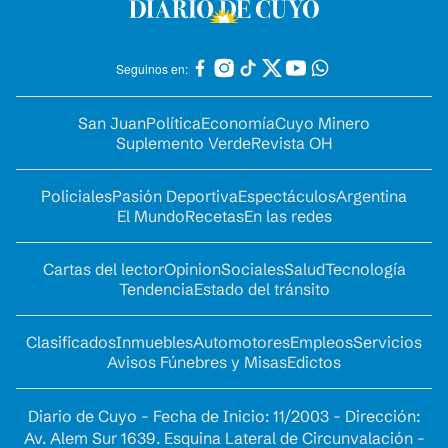
Seguinos en:
San Juan
Política
Economía
Cuyo Minero
Suplemento Verde
Revista OH
Policiales
Pasión Deportiva
Espectáculos
Argentina
El Mundo
Recetas
En las redes
Cartas del lector
Opinion
Sociales
Salud
Tecnología
Tendencia
Estado del tránsito
Clasificados
Inmuebles
Automotores
Empleos
Servicios
Avisos Fúnebres y Misas
Edictos
Diario de Cuyo - Fecha de Inicio: 11/2003 - Dirección:
Av. Alem Sur 1639. Esquina Lateral de Circunvalación -