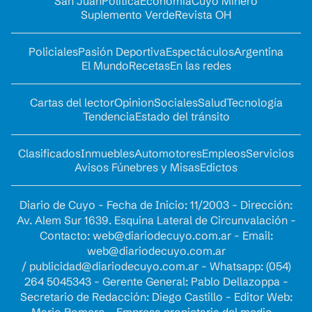
San Juan
Política
Economía
Cuyo Minero
Suplemento Verde
Revista OH
Policiales
Pasión Deportiva
Espectáculos
Argentina
El Mundo
Recetas
En las redes
Cartas del lector
Opinion
Sociales
Salud
Tecnología
Tendencia
Estado del tránsito
Clasificados
Inmuebles
Automotores
Empleos
Servicios
Avisos Fúnebres y Misas
Edictos
Diario de Cuyo - Fecha de Inicio: 11/2003 - Dirección:
Av. Alem Sur 1639. Esquina Lateral de Circunvalación -
Contacto:
web@diariodecuyo.com.ar
- Email:
web@diariodecuyo.com.ar
/
publicidad@diariodecuyo.com.ar
-
Whatsapp: (054)
264 5045343 - Gerente General: Pablo Dellazoppa -
Secretario de Redacción: Diego Castillo - Editor Web:
Mario Romero - Empresa propietaria del medio -