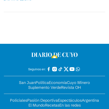
Seguinos en:
San Juan
Política
Economía
Cuyo Minero
Suplemento Verde
Revista OH
Policiales
Pasión Deportiva
Espectáculos
Argentina
El Mundo
Recetas
En las redes