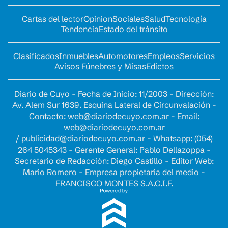
Cartas del lector
Opinion
Sociales
Salud
Tecnología
Tendencia
Estado del tránsito
Clasificados
Inmuebles
Automotores
Empleos
Servicios
Avisos Fúnebres y Misas
Edictos
Diario de Cuyo - Fecha de Inicio: 11/2003 - Dirección:
Av. Alem Sur 1639. Esquina Lateral de Circunvalación -
Contacto:
web@diariodecuyo.com.ar
- Email:
web@diariodecuyo.com.ar
/
publicidad@diariodecuyo.com.ar
-
Whatsapp: (054)
264 5045343 - Gerente General: Pablo Dellazoppa -
Secretario de Redacción: Diego Castillo - Editor Web:
Mario Romero - Empresa propietaria del medio -
FRANCISCO MONTES S.A.C.I.F.