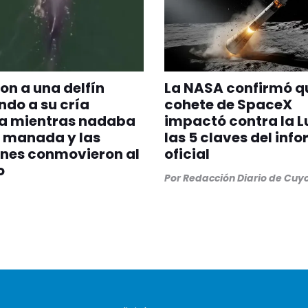
on a una delfín
La NASA confirmó q
do a su cría
cohete de SpaceX
a mientras nadaba
impactó contra la L
 manada y las
las 5 claves del inf
nes conmovieron al
oficial
o
Por
Redacción Diario de Cuy