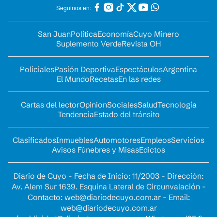
Seguinos en:
San Juan
Política
Economía
Cuyo Minero
Suplemento Verde
Revista OH
Policiales
Pasión Deportiva
Espectáculos
Argentina
El Mundo
Recetas
En las redes
Cartas del lector
Opinion
Sociales
Salud
Tecnología
Tendencia
Estado del tránsito
Clasificados
Inmuebles
Automotores
Empleos
Servicios
Avisos Fúnebres y Misas
Edictos
Diario de Cuyo - Fecha de Inicio: 11/2003 - Dirección:
Av. Alem Sur 1639. Esquina Lateral de Circunvalación -
Contacto:
web@diariodecuyo.com.ar
- Email:
web@diariodecuyo.com.ar