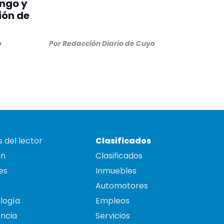
ngo y
ión de
o
Por
Redacción Diario de Cuyo
 del lector
Clasificados
on
Clasificados
es
Inmuebles
Automotores
logía
Empleos
ncia
Servicios