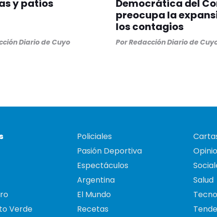
as y patios
Democrática del Co
preocupa la expans
los contagios
ción Diario de Cuyo
Por
Redacción Diario de Cuy
s
Policiales
Cartas
Pasión Deportiva
Opini
Espectáculos
Social
Argentina
Salud
ro
El Mundo
Tecno
to Verde
Recetas
Tende