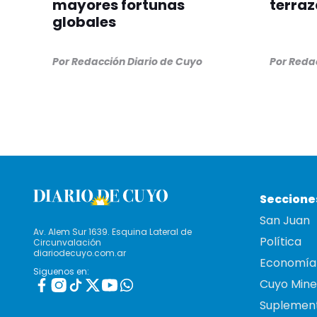
mayores fortunas
terraz
globales
Por
Redacción Diario de Cuyo
Por
Redac
Seccione
San Juan
Av. Alem Sur 1639. Esquina Lateral de
Política
Circunvalación
diariodecuyo.com.ar
Economía
Siguenos en:
Cuyo Mine
Suplemen