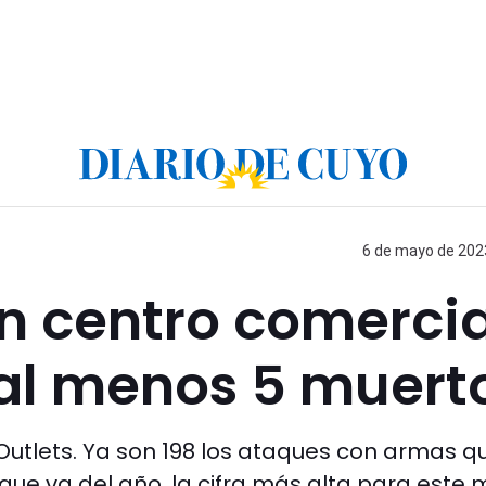
6 de mayo de 2023
un centro comercia
 al menos 5 muert
 Outlets. Ya son 198 los ataques con armas q
 que va del año, la cifra más alta para este