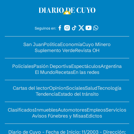
Seguinos en:
San Juan
Política
Economía
Cuyo Minero
Suplemento Verde
Revista OH
Policiales
Pasión Deportiva
Espectáculos
Argentina
El Mundo
Recetas
En las redes
Cartas del lector
Opinion
Sociales
Salud
Tecnología
Tendencia
Estado del tránsito
Clasificados
Inmuebles
Automotores
Empleos
Servicios
Avisos Fúnebres y Misas
Edictos
Diario de Cuyo - Fecha de Inicio: 11/2003 - Dirección: