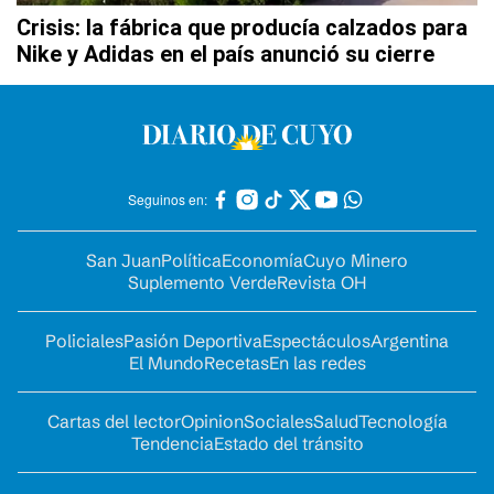
Crisis: la fábrica que producía calzados para
Nike y Adidas en el país anunció su cierre
Seguinos en:
San Juan
Política
Economía
Cuyo Minero
Suplemento Verde
Revista OH
Policiales
Pasión Deportiva
Espectáculos
Argentina
El Mundo
Recetas
En las redes
Cartas del lector
Opinion
Sociales
Salud
Tecnología
Tendencia
Estado del tránsito