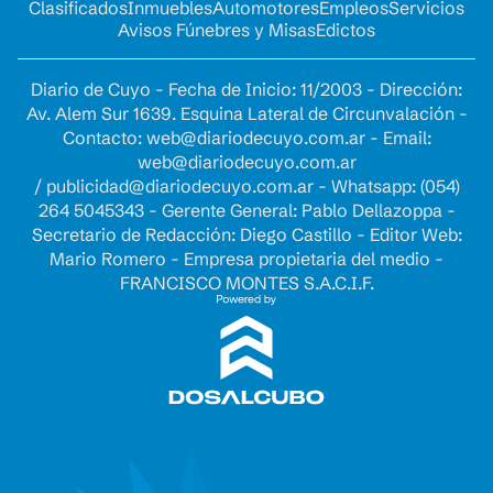
Clasificados
Inmuebles
Automotores
Empleos
Servicios
Avisos Fúnebres y Misas
Edictos
Diario de Cuyo - Fecha de Inicio: 11/2003 - Dirección:
Av. Alem Sur 1639. Esquina Lateral de Circunvalación -
Contacto:
web@diariodecuyo.com.ar
- Email:
web@diariodecuyo.com.ar
/
publicidad@diariodecuyo.com.ar
-
Whatsapp: (054)
264 5045343 - Gerente General: Pablo Dellazoppa -
Secretario de Redacción: Diego Castillo - Editor Web:
Mario Romero - Empresa propietaria del medio -
FRANCISCO MONTES S.A.C.I.F.