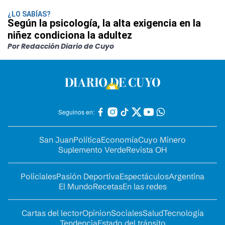
¿LO SABÍAS?
Según la psicología, la alta exigencia en la
niñez condiciona la adultez
Por Redacción Diario de Cuyo
Seguinos en:
San Juan
Política
Economía
Cuyo Minero
Suplemento Verde
Revista OH
Policiales
Pasión Deportiva
Espectáculos
Argentina
El Mundo
Recetas
En las redes
Cartas del lector
Opinion
Sociales
Salud
Tecnología
Tendencia
Estado del tránsito