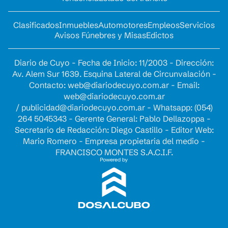
Clasificados
Inmuebles
Automotores
Empleos
Servicios
Avisos Fúnebres y Misas
Edictos
Diario de Cuyo - Fecha de Inicio: 11/2003 - Dirección:
Av. Alem Sur 1639. Esquina Lateral de Circunvalación -
Contacto:
web@diariodecuyo.com.ar
- Email:
web@diariodecuyo.com.ar
/
publicidad@diariodecuyo.com.ar
-
Whatsapp: (054)
264 5045343 - Gerente General: Pablo Dellazoppa -
Secretario de Redacción: Diego Castillo - Editor Web:
Mario Romero - Empresa propietaria del medio -
FRANCISCO MONTES S.A.C.I.F.