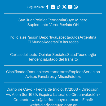
Seguinos en:
San Juan
Política
Economía
Cuyo Minero
Suplemento Verde
Revista OH
Policiales
Pasión Deportiva
Espectáculos
Argentina
El Mundo
Recetas
En las redes
Cartas del lector
Opinion
Sociales
Salud
Tecnología
Tendencia
Estado del tránsito
Clasificados
Inmuebles
Automotores
Empleos
Servicios
Avisos Fúnebres y Misas
Edictos
Diario de Cuyo - Fecha de Inicio: 11/2003 - Dirección:
Av. Alem Sur 1639. Esquina Lateral de Circunvalación -
Contacto:
web@diariodecuyo.com.ar
- Email:
web@diariodecuyo.com.ar