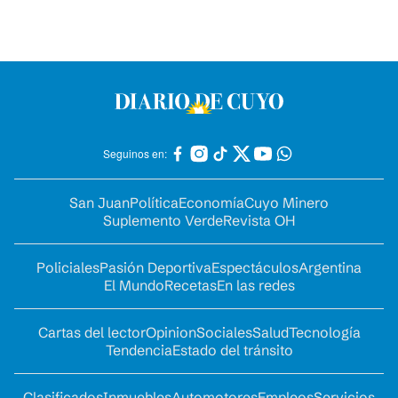
Seguinos en:
San Juan
Política
Economía
Cuyo Minero
Suplemento Verde
Revista OH
Policiales
Pasión Deportiva
Espectáculos
Argentina
El Mundo
Recetas
En las redes
Cartas del lector
Opinion
Sociales
Salud
Tecnología
Tendencia
Estado del tránsito
Clasificados
Inmuebles
Automotores
Empleos
Servicios