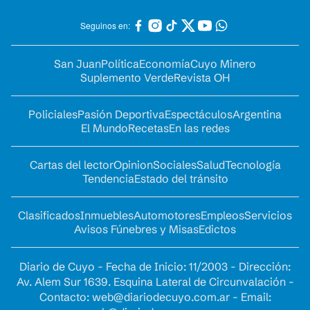
Seguinos en:
San Juan
Política
Economía
Cuyo Minero
Suplemento Verde
Revista OH
Policiales
Pasión Deportiva
Espectáculos
Argentina
El Mundo
Recetas
En las redes
Cartas del lector
Opinion
Sociales
Salud
Tecnología
Tendencia
Estado del tránsito
Clasificados
Inmuebles
Automotores
Empleos
Servicios
Avisos Fúnebres y Misas
Edictos
Diario de Cuyo - Fecha de Inicio: 11/2003 - Dirección:
Av. Alem Sur 1639. Esquina Lateral de Circunvalación -
Contacto:
web@diariodecuyo.com.ar
- Email: