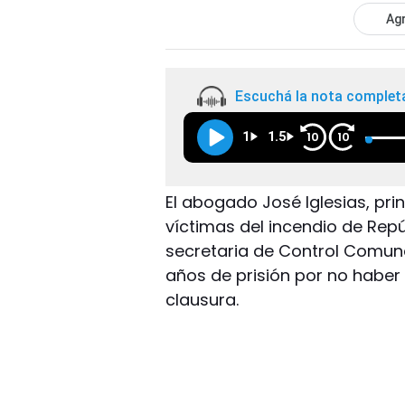
Agr
Escuchá la nota complet
1
1.5
10
10
El abogado José Iglesias, pri
víctimas del incendio de Rep
secretaria de Control Comun
años de prisión por no haber
clausura.