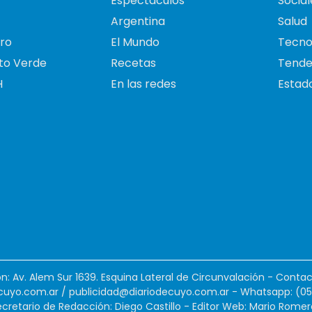
Espectáculos
Social
Argentina
Salud
ro
El Mundo
Tecno
to Verde
Recetas
Tende
H
En las redes
Estado
ión: Av. Alem Sur 1639. Esquina Lateral de Circunvalación - Contac
cuyo.com.ar
/
publicidad@diariodecuyo.com.ar
-
Whatsapp: (0
cretario de Redacción: Diego Castillo - Editor Web: Mario Romer