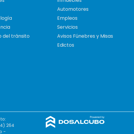
es
Inmuebles
Automotores
logía
Empleos
ncia
Servicios
 del tránsito
Avisos Fúnebres y Misas
Edictos
to:
54) 264
o -