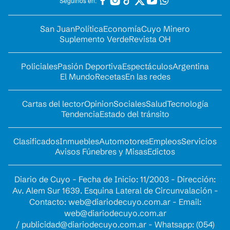
Seguinos en:
San Juan
Política
Economía
Cuyo Minero
Suplemento Verde
Revista OH
Policiales
Pasión Deportiva
Espectáculos
Argentina
El Mundo
Recetas
En las redes
Cartas del lector
Opinion
Sociales
Salud
Tecnología
Tendencia
Estado del tránsito
Clasificados
Inmuebles
Automotores
Empleos
Servicios
Avisos Fúnebres y Misas
Edictos
Diario de Cuyo - Fecha de Inicio: 11/2003 - Dirección:
Av. Alem Sur 1639. Esquina Lateral de Circunvalación -
Contacto:
web@diariodecuyo.com.ar
- Email:
web@diariodecuyo.com.ar
/
publicidad@diariodecuyo.com.ar
-
Whatsapp: (054)